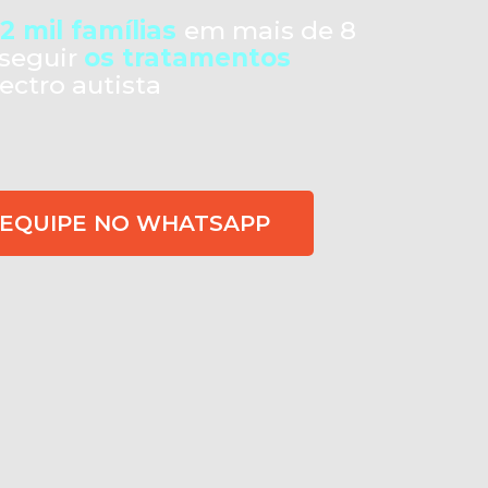
2 mil famílias
em mais de 8
nseguir
os tratamentos
ectro autista
 EQUIPE NO WHATSAPP