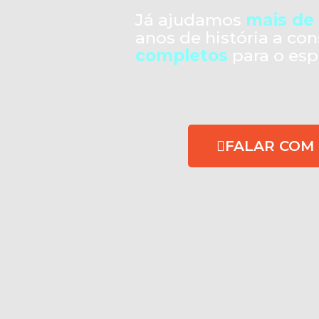
Já ajudamos
mais de 
anos de história a co
completos
para o esp
FALAR COM