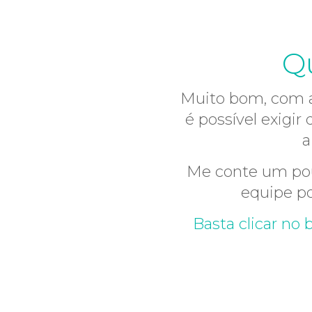
Qu
Muito bom, com a
é possível exigi
a
Me conte um pou
equipe po
Basta clicar n