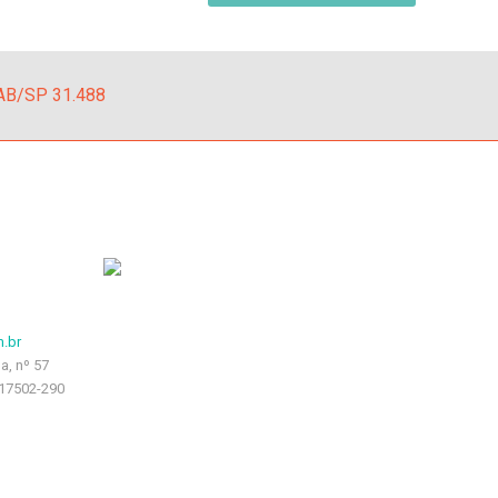
AB/SP 31.488
.br
a, nº 57
17502-290