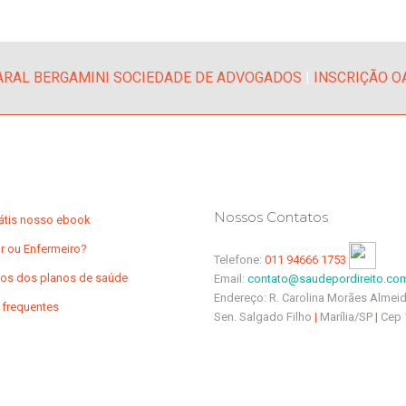
RAL BERGAMINI SOCIEDADE DE ADVOGADOS
|
INSCRIÇÃO O
Nossos Contatos
rátis nosso ebook
r ou Enfermeiro?
Telefone:
011 94666 1753
os dos planos de saúde
Email:
contato@saudepordireito.com
Endereço: R. Carolina Morães Almeid
 frequentes
Sen. Salgado Filho
|
Marília/SP
|
Cep 