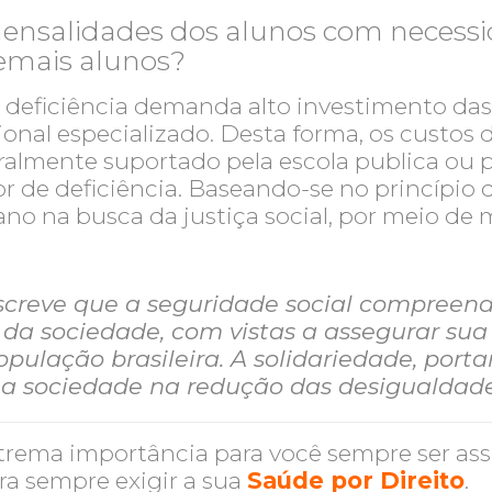
 mensalidades dos alunos com necessi
demais alunos?
deficiência demanda alto investimento das 
nal especializado. Desta forma, os custos 
ralmente suportado pela escola publica ou p
or de deficiência. Baseando-se no princípio
o na busca da justiça social, por meio de
escreve que a seguridade social compreen
e da sociedade, com vistas a assegurar su
população brasileira. A solidariedade, port
 a sociedade na redução das desigualdades
xtrema importância para você sempre ser as
ra sempre exigir a sua
Saúde por Direito
.