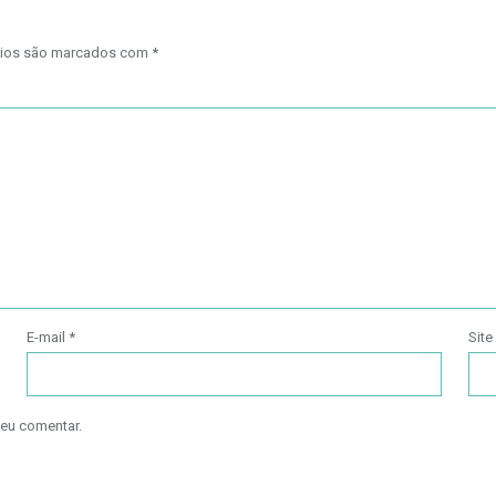
rios são marcados com
*
E-mail
*
Site
 eu comentar.