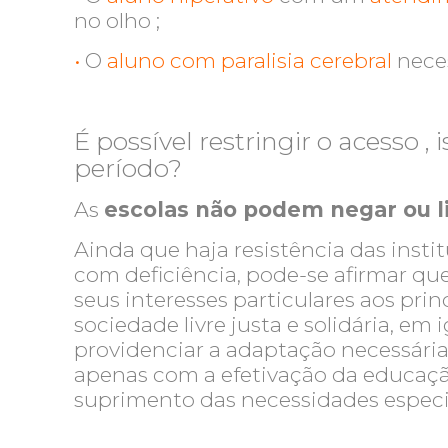
no olho ;
•
O
aluno com paralisia cerebral
nece
É possível restringir o acesso 
período?
As
escolas não podem negar ou l
Ainda que haja resistência das inst
com deficiência, pode-se afirmar qu
seus interesses particulares aos pr
sociedade livre justa e solidária, e
providenciar a adaptação necessária
apenas com a efetivação da educação
suprimento das necessidades especia