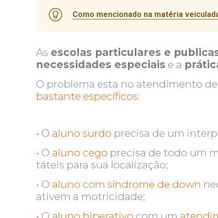
Como mencionado na matéria veiculada
As
escolas particulares e publica
necessidades especiais
e a
prátic
O problema esta no atendimento de
bastante específicos
:
•
O
aluno surdo
precisa de um interp
•
O
aluno cego
precisa de todo um m
táteis para sua localização;
•
O
aluno com síndrome de down
nec
ativem a motricidade;
•
O
aluno hiperativo
com um
atendim