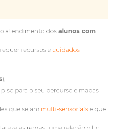
ao atendimento dos
alunos com
requer recursos e
cuidados
s
);
 piso para o seu percurso e mapas
ades que sejam
multi-sensoriais
e que
areza as regras , uma relação olho