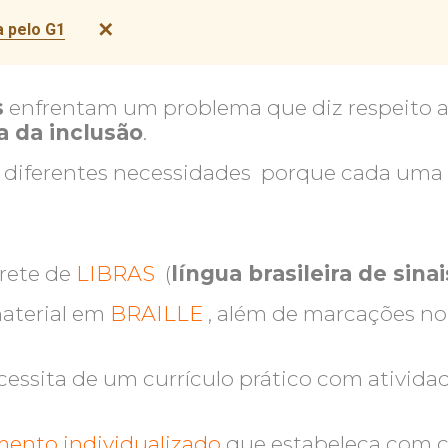
✕
 pelo G1
s
enfrentam um problema que diz respeito 
a da inclusão
.
 diferentes necessidades porque cada uma 
rete de
LIBRAS
(
língua brasileira de sinai
aterial em
BRAILLE
, além de marcações no
essita de um currículo prático com ativid
ento individualizado
que estabeleça com cl