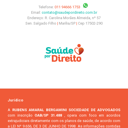
Telefone:
011 94666 1753
Email:
contato@saudepordireito.com.br
Endereço: R. Carolina Morães Almeida, nº 57
Sen. Salgado Filho
|
Marília/SP
|
Cep 17502-290
Jurídico
A
RUBENS AMARAL BERGAMINI SOCIEDADE DE ADVOGADOS
com inscrição
OAB/SP 31.488
, opera com foco em acordos
extrajudiciais diretamente com os planos de saúde, de acordo com
a LEI Nº 9.656, DE 3 DE JUNHO DE 1998. As informações contidas