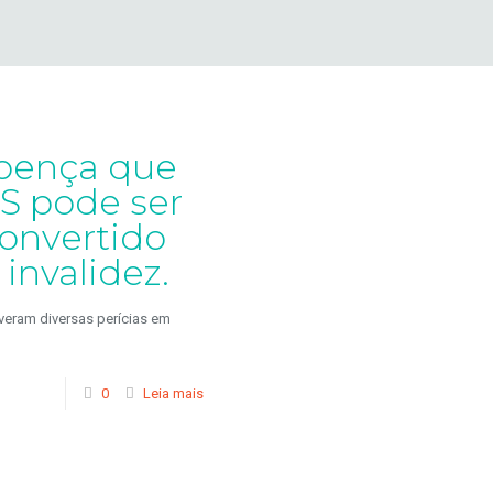
doença que
SS pode ser
onvertido
invalidez.
veram diversas perícias em
0
Leia mais