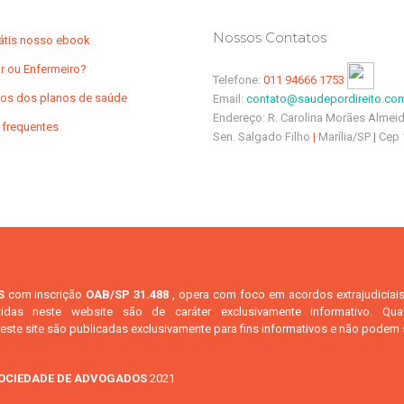
Nossos Contatos
rátis nosso ebook
r ou Enfermeiro?
Telefone:
011 94666 1753
os dos planos de saúde
Email:
contato@saudepordireito.com
Endereço: R. Carolina Morães Almeid
 frequentes
Sen. Salgado Filho
|
Marília/SP
|
Cep 
S
com inscrição
OAB/SP 31.488
, opera com foco em acordos extrajudiciai
s neste website são de caráter exclusivamente informativo. Qual
ste site são publicadas exclusivamente para fins informativos e não podem
OCIEDADE DE ADVOGADOS
2021