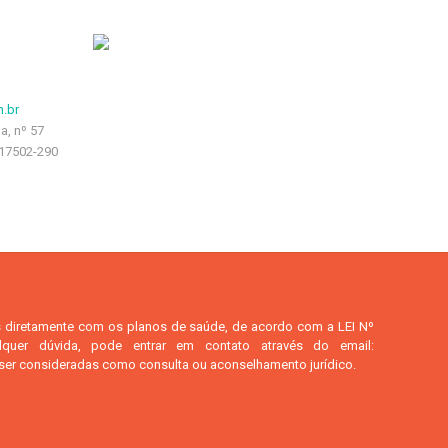
.br
a, nº 57
17502-290
s diretamente com os planos de saúde, de acordo com a LEI Nº
quer dúvida, pode entrar em contato através do email:
 ser consideradas como consulta ou aconselhamento jurídico.