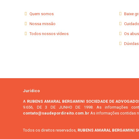
Quem somos
Baixe g
Nossa missão
Cuidado
Todos nossos vídeos
Os abus
Dúvidas
Jurídico
A
RUBENS AMARAL BERGAMINI SOCIEDADE DE ADVOGADO
9.656, DE 3 DE JUNHO DE 1998. As informações contida
contato@saudepordireito.com.br
As informações contidas ne
Todos os direitos reservados,
RUBENS AMARAL BERGAMINI S