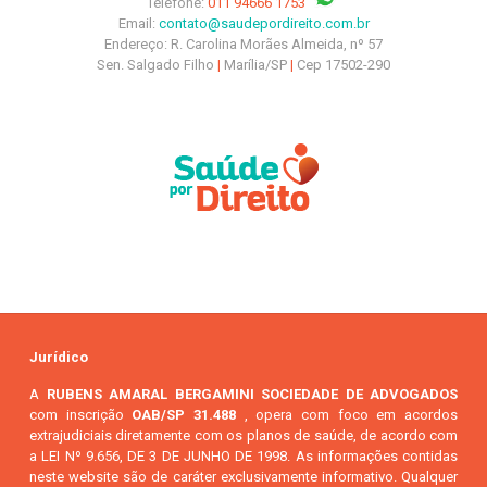
Telefone:
011 94666 1753
Email:
contato@saudepordireito.com.br
Endereço: R. Carolina Morães Almeida, nº 57
Sen. Salgado Filho
|
Marília/SP
|
Cep 17502-290
Jurídico
A
RUBENS AMARAL BERGAMINI SOCIEDADE DE ADVOGADOS
com inscrição
OAB/SP 31.488
, opera com foco em acordos
extrajudiciais diretamente com os planos de saúde, de acordo com
a LEI Nº 9.656, DE 3 DE JUNHO DE 1998. As informações contidas
neste website são de caráter exclusivamente informativo. Qualquer