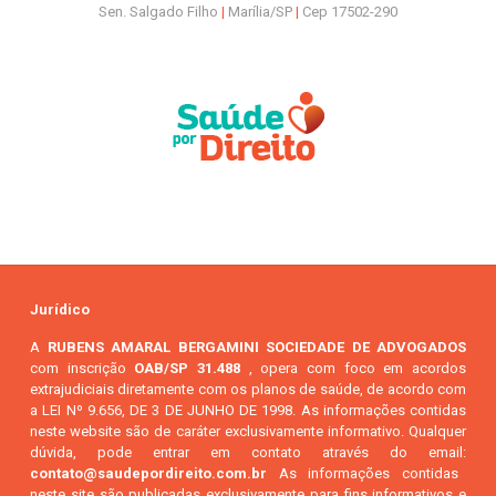
Sen. Salgado Filho
|
Marília/SP
|
Cep 17502-290
Jurídico
A
RUBENS AMARAL BERGAMINI SOCIEDADE DE ADVOGADOS
com inscrição
OAB/SP 31.488
, opera com foco em acordos
extrajudiciais diretamente com os planos de saúde, de acordo com
a LEI Nº 9.656, DE 3 DE JUNHO DE 1998. As informações contidas
neste website são de caráter exclusivamente informativo. Qualquer
dúvida, pode entrar em contato através do email:
contato@saudepordireito.com.br
As informações contidas
neste site são publicadas exclusivamente para fins informativos e