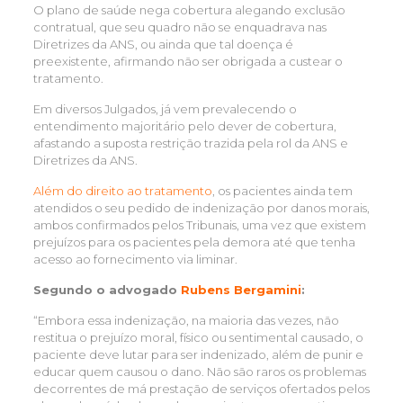
O plano de saúde nega cobertura alegando exclusão
contratual, que seu quadro não se enquadrava nas
Diretrizes da ANS, ou ainda que tal doença é
preexistente, afirmando não ser obrigada a custear o
tratamento.
Em diversos Julgados, já vem prevalecendo o
entendimento majoritário pelo dever de cobertura,
afastando a suposta restrição trazida pela rol da ANS e
Diretrizes da ANS.
Além do direito ao tratamento
, os pacientes ainda tem
atendidos o seu pedido de indenização por danos morais,
ambos confirmados pelos Tribunais, uma vez que existem
prejuízos para os pacientes pela demora até que tenha
acesso ao fornecimento via liminar.
Segundo o advogado
Rubens Bergamini
:
“Embora essa indenização, na maioria das vezes, não
restitua o prejuízo moral, físico ou sentimental causado, o
paciente deve lutar para ser indenizado, além de punir e
educar quem causou o dano. Não são raros os problemas
decorrentes de má prestação de serviços ofertados pelos