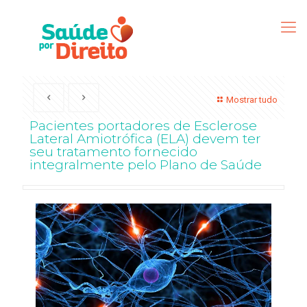
Mostrar tudo
Pacientes portadores de Esclerose
Lateral Amiotrófica (ELA) devem ter
seu tratamento fornecido
integralmente pelo Plano de Saúde