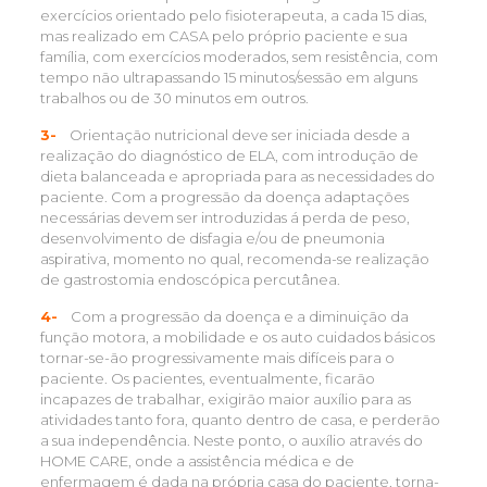
exercícios orientado pelo fisioterapeuta, a cada 15 dias,
mas realizado em CASA pelo próprio paciente e sua
família, com exercícios moderados, sem resistência, com
tempo não ultrapassando 15 minutos/sessão em alguns
trabalhos ou de 30 minutos em outros.
3-
Orientação nutricional deve ser iniciada desde a
realização do diagnóstico de ELA, com introdução de
dieta balanceada e apropriada para as necessidades do
paciente. Com a progressão da doença adaptações
necessárias devem ser introduzidas á perda de peso,
desenvolvimento de disfagia e/ou de pneumonia
aspirativa, momento no qual, recomenda-se realização
de gastrostomia endoscópica percutânea.
4-
Com a progressão da doença e a diminuição da
função motora, a mobilidade e os auto cuidados básicos
tornar-se-ão progressivamente mais difíceis para o
paciente. Os pacientes, eventualmente, ficarão
incapazes de trabalhar, exigirão maior auxílio para as
atividades tanto fora, quanto dentro de casa, e perderão
a sua independência. Neste ponto, o auxílio através do
HOME CARE, onde a assistência médica e de
enfermagem é dada na própria casa do paciente, torna-