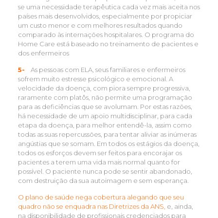
se uma necessidade terapêutica cada vez mais aceita nos
países mais desenvolvidos, especialmente por propiciar
um custo menor e com melhores resultados quando
comparado às internações hospitalares. O programa do
Home Care está baseado no treinamento de pacientes e
dos enfermeiros
5-
As pessoas com ELA, seus familiares e enfermeiros
sofrem muito estresse psicológico e emocional. A
velocidade da doença, com piora sempre progressiva,
raramente com platôs, não permite uma programação
para as deficiências que se avolumam. Por estas razões,
há necessidade de um apoio multidisciplinar, para cada
etapa da doença, para melhor entendê-la, assim como
todas as suas repercussões, para tentar aliviar as inúmeras
angústias que se somam. Em todos os estágios da doença,
todos os esforços devem ser feitos para encorajar os
pacientes a terem uma vida mais normal quanto for
possível. O paciente nunca pode se sentir abandonado,
com destruição da sua autoimagem e sem esperança.
O plano de saúde nega cobertura alegando que seu
quadro não se enquadra nas Diretrizes da ANS,
e, ainda,
na disponibilidade de profissionais credenciados para