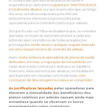
A conduta das operadoras de planos de saúde e
seguradoras ao aplicarem
reajustes por SINISTRALIDADE
é totalmente abusiva
, vez que se percebe que, ao longo
dos anos, os índices estipulados pela ANS são
sensivelmente inferiores aos promovidos pelas
operadoras para os contratos coletivos por adesão.
Já é pacificado nos Tribunais Brasileiros que, os contratos
assinados, renovam-se automaticamente a cada ano,
sofrendo assim a incidência de todas as legislações
promulgadas,
sendo abusivo qualquer reajuste baseado
em uma clausula leonina do contrato de adesão
.
Assim,
muito embora as operadoras de planos de saúde
defendam, em tese, a majoração da mensalidade
em
razão da previsão contratual e da busca ao equilíbrio
financeiro, estes aumentos são abusivos, na medida em
que baseados em cláusulas contratuais nulas,
com
conotação de desvantagem excessiva ao consumidor.
As justificativas lançadas
pelas operadoras para
elevarem a mensalidade dos beneficiários dos
planos coletivos por adesão causam ainda mais
estranheza quando se observam os lucros
experimentados pelas operadoras.