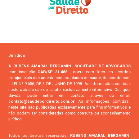
Jurídico
A
RUBENS AMARAL BERGAMINI SOCIEDADE DE ADVOGADOS
com inscrição
OAB/SP 31.488
, opera com foco em acordos
extrajudiciais diretamente com os planos de saúde, de acordo com
a LEI Nº 9.656, DE 3 DE JUNHO DE 1998. As informações contidas
neste website são de caráter exclusivamente informativo. Qualquer
dúvida, pode entrar em contato através do email:
contato@saudepordireito.com.br
As informações contidas
neste site são publicadas exclusivamente para fins informativos e
não podem ser consideradas como consulta ou aconselhamento
jurídico.
Todos os direitos reservados,
RUBENS AMARAL BERGAMINI